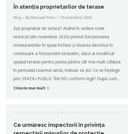
În atenția proprietarilor de terase
Blog
By
Muresan Petru
10 noiembrie 2020
Ești proprietar de terasă? Având în vedere noile
restricții (din noiembrie 2020) privind funcționarea
restaurantelor în spații închise și lăsarea deschisă în
continuare a funcționării teraselor, dacă ai modificat
spațiul terasei pentru putea păstra cât mai mult căldura
în perioada toamnă-iarnă, trebuie să știi: Ce se înțelege
prin SPAȚIU PUBLIC ÎNCHIS conform legii? După cum…
Citeste mai mult
Ce urmăresc inspectorii în privința
respectării măsurilor de protecție