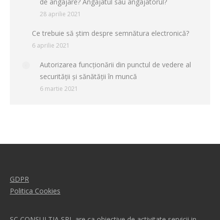
de angajare? Angajatul sau angajatorul?
28 aprilie 2021
Ce trebuie să știm despre semnătura electronică?
6 aprilie 2021
Autorizarea funcţionării din punctul de vedere al
securităţii şi sănătăţii în muncă
6 martie 2021
GDPR
Politica Cookies
SC CONSULTIA SRL are ca obiective de activitate servicii in