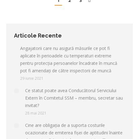
1
2
3
Articole Recente
Angajatorii care nu asigură măsurile ce pot fi
aplicate în perioadele cu temperaturi extreme
pentru protecţia persoanelor încadrate în muncă
pot fi amendați de către inspectorii de muncă
29 iunie 2021
Ce statut poate avea Conducătorul Serviciului
Extern în Comitetul SSM – membru, secretar sau
invitat?
28 mai 2021
Cine are obligația de a suporta costurile
ocazionate de emiterea fișei de aptitudini înainte