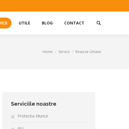
ICII
UTILE
BLOG
CONTACT
Site
search:
Home
Servicii
Resurse Umane
Serviciile noastre
Protectia Muncii
PSI