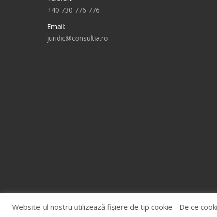
+40 730 776 776
Email:
juridic@consultia.ro
Find us on:
Website-ul nostru utilizează fişiere de tip cookie - De ce cook