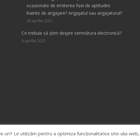
ocazionate de emiterea fișei de aptitudini
înainte de angajare? Angajatul sau angajatorul?
28 aprilie 2021
Ce trebuie să știm despre semnătura electronică?
6 aprilie 2021
ie-uri? Le utilizăm pentru a optimiza funcţionalitatea site-ului web