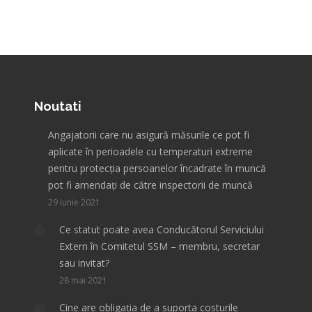
Noutati
Angajatorii care nu asigură măsurile ce pot fi
aplicate în perioadele cu temperaturi extreme
pentru protecţia persoanelor încadrate în muncă
pot fi amendați de către inspectorii de muncă
29 iunie 2021
Ce statut poate avea Conducătorul Serviciului
Extern în Comitetul SSM – membru, secretar
sau invitat?
28 mai 2021
Cine are obligația de a suporta costurile