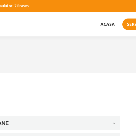
raului nr. 7 Brasov
ACASA
SERV
You are here:
ANE