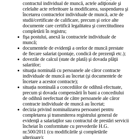
contractul individual de muncă, actele adiţionale şi
celelalte acte referitoare la modificarea, suspendarea şi
încetarea contractelor individuale de muncă, acte de
studii/certificate de calificare, precum şi orice alte
documente care certifică legalitatea şi corectitudinea
completării în registru;
fişa postului, anexă la contractele individuale de
muncă;
documentele de evidenţă a orelor de muncă prestate
de fiecare salariat (pontaje, condică de prezenţă etc.);
dovezile de calcul (state de plată) şi dovada plăţii
salariilor;
situaţia nominală cu persoanele ale căror contracte
individuale de muncă au încetat (şi documentele de
încetare a acestor contracte);
situația nominală a concediilor de odihnă efectuate,
precum şi dovada compensării în bani a concediului
de odihnă neefectuat de către persoanele ale căror
contracte individuale de muncă au încetat;
decizia privind nominalizarea persoanei pentru
completarea şi transmiterea registrului general de
evidenţă a salariaţilor sau contractul de prestări servicii
încheiat în conformitate cu prevederile H.G.
nr.500/2011 (cu modificările şi completările
ulterioare);