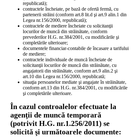
republicată);
contractele încheiate, pe bază de ofertă fermă, cu
partenerii străini (conform art.8 lit.d şi art.9 alin.1 din
Legea nr.156/2000, republicată);
contractele de mediere încheiate cu solicitanţii
locurilor de muncă din străinătate, conform
prevederilor H.G. nr.384/2001, cu modificările şi
completările ulterioare;
documentele financiar-contabile de încasare a tarifului
de mediere;
contractele individuale de muncă încheiate de
solicitanţii locurilor de muncă din străinătate, cu
angajatorii din străinătate, conform art.9 alin.2 şi
art.10 din Legea nr.156/2000, republicată;
situaţia persoanelor mediate şi angajate în străinătate,
conform art.13 din H.G. nr.384/2001, cu modificările
şi completările ulterioare.
În cazul controalelor efectuate la
agenţii de muncă temporară
(potrivit H.G. nr.1.256/2011) se
solicită şi următoarele documente: