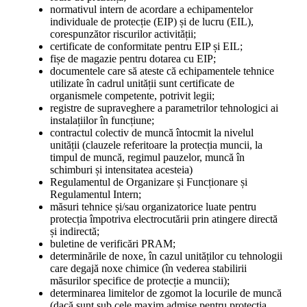
normativul intern de acordare a echipamentelor
individuale de protecție (EIP) și de lucru (EIL),
corespunzător riscurilor activității;
certificate de conformitate pentru EIP și EIL;
fișe de magazie pentru dotarea cu EIP;
documentele care să ateste că echipamentele tehnice
utilizate în cadrul unității sunt certificate de
organismele competente, potrivit legii;
registre de supraveghere a parametrilor tehnologici ai
instalațiilor în funcțiune;
contractul colectiv de muncă întocmit la nivelul
unității (clauzele referitoare la protecția muncii, la
timpul de muncă, regimul pauzelor, muncă în
schimburi și intensitatea acesteia)
Regulamentul de Organizare și Funcționare și
Regulamentul Intern;
măsuri tehnice și/sau organizatorice luate pentru
protecția împotriva electrocutării prin atingere directă
și indirectă;
buletine de verificări PRAM;
determinările de noxe, în cazul unităților cu tehnologii
care degajă noxe chimice (în vederea stabilirii
măsurilor specifice de protecție a muncii);
determinarea limitelor de zgomot la locurile de muncă
(dacă sunt sub cele maxim admise pentru protecția