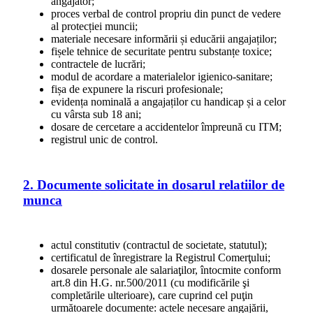
angajator;
proces verbal de control propriu din punct de vedere
al protecției muncii;
materiale necesare informării și educării angajaților;
fișele tehnice de securitate pentru substanțe toxice;
contractele de lucrări;
modul de acordare a materialelor igienico-sanitare;
fișa de expunere la riscuri profesionale;
evidența nominală a angajaților cu handicap și a celor
cu vârsta sub 18 ani;
dosare de cercetare a accidentelor împreună cu ITM;
registrul unic de control.
2. Documente solicitate in dosarul relatiilor de
munca
actul constitutiv (contractul de societate, statutul);
certificatul de înregistrare la Registrul Comerţului;
dosarele personale ale salariaţilor, întocmite conform
art.8 din H.G. nr.500/2011 (cu modificările şi
completările ulterioare), care cuprind cel puţin
următoarele documente: actele necesare angajării,