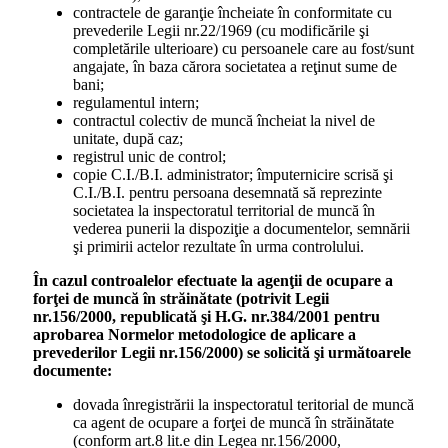
contractele de garanţie încheiate în conformitate cu
prevederile Legii nr.22/1969 (cu modificările şi
completările ulterioare) cu persoanele care au fost/sunt
angajate, în baza cărora societatea a reţinut sume de
bani;
regulamentul intern;
contractul colectiv de muncă încheiat la nivel de
unitate, după caz;
registrul unic de control;
copie C.I./B.I. administrator; împuternicire scrisă şi
C.I./B.I. pentru persoana desemnată să reprezinte
societatea la inspectoratul territorial de muncă în
vederea punerii la dispoziţie a documentelor, semnării
şi primirii actelor rezultate în urma controlului.
În cazul controalelor efectuate la agenţii de ocupare a
forţei de muncă în străinătate (potrivit Legii
nr.156/2000, republicată şi H.G. nr.384/2001 pentru
aprobarea Normelor metodologice de aplicare a
prevederilor Legii nr.156/2000) se solicită şi următoarele
documente:
dovada înregistrării la inspectoratul teritorial de muncă
ca agent de ocupare a forţei de muncă în străinătate
(conform art.8 lit.e din Legea nr.156/2000,