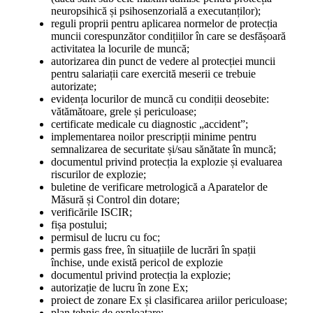
neuropsihică și psihosenzorială a executanților);
reguli proprii pentru aplicarea normelor de protecția
muncii corespunzător condițiilor în care se desfășoară
activitatea la locurile de muncă;
autorizarea din punct de vedere al protecției muncii
pentru salariații care exercită meserii ce trebuie
autorizate;
evidența locurilor de muncă cu condiții deosebite:
vătămătoare, grele și periculoase;
certificate medicale cu diagnostic „accident”;
implementarea noilor prescripții minime pentru
semnalizarea de securitate și/sau sănătate în muncă;
documentul privind protecția la explozie și evaluarea
riscurilor de explozie;
buletine de verificare metrologică a Aparatelor de
Măsură și Control din dotare;
verificările ISCIR;
fișa postului;
permisul de lucru cu foc;
permis gass free, în situațiile de lucrări în spații
închise, unde există pericol de explozie
documentul privind protecția la explozie;
autorizație de lucru în zone Ex;
proiect de zonare Ex și clasificarea ariilor periculoase;
plan tehnic de exploatare;