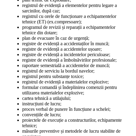
registrul de evidență a elementelor pentru legare a
sarcinilor, după caz;
registrul cu orele de funcționare a echipamentelor
tehnice (ET) (ex.compresoare);
programul de revizii și reparații a echipamentelor
tehnice din dotare;
plan de evacuare în caz de urgență;
registre de evidență a accidentaților în muncă;
registre de evidență a accidentelor ușoare;
registre de evidență a incidentelor periculoase;
registre de evidență a îmbolnăvirilor profesionale;
raportare semestrială a accidentelor de muncă;
registrul de serviciu la bordul navelor;
registrul pentru substanțe toxice;
registrul de evidență a materialelor explozive;
formular comandă și îndeplinirea comenzii pentru
utilizarea materialelor explozive;
cartea tehnică a utilajului;
instrucțiuni de lucru;
proces verbal de punere în funcțiune a schelei;
convențiile de lucru;
proiectele de execuție a constructurilor, echipamente
tehnice;
măsurile preventive și metodele de lucru stabilite de