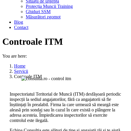
Situații de urgență
Protecția Muncii Training
Ghiduri SSM
Măsurători zgomot
Blog
Contact
Controale ITM
You are here:
Home
Servicii
Controale ITM
Inspectoriatul Teritorial de Muncă (ITM) desfășoară periodic
inspecții la sediul angajatorilor, fără ca angajatorii să fie
înștiințați în prealabil. Firma la care urmează să meargă este
aleasă prin sondaj sau în cazul în care există o plângere la
adresa acesteia. Împiedicarea inspectorilor să exercite
controlul este ilegală.
Echipa Consultia este alături de tine și angajații tăi și te ajută