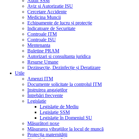
Audit SSM
Aviz si Autorizatie ISU
Cercetare Accidente
Medicina Muncii
Echipamente de lucru și protecție
Indicatoare de Securitate
Controale ITM
Controale ISU
Mentenanta
Buletine PRAM
Autorizari si consultanta juridica
Resurse Umane
Dezinsecție, Dezinfecție și Deratizare
Utile
Amenzi ITM
Documente solicitate la controlul ITM
Instruirea angajaților
Întrebări frecvente
Legislatie
Legislație de Mediu
Legislație SSM
Legislație în Domeniul SU
Măsurători noxe
Măsurarea vibrațiilor la locul de muncă
Protecția maternității