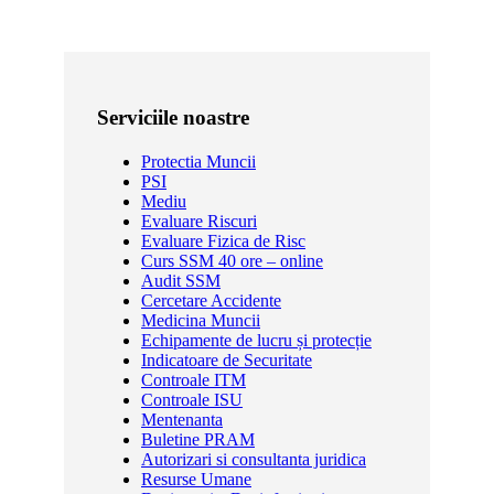
Serviciile noastre
Protectia Muncii
PSI
Mediu
Evaluare Riscuri
Evaluare Fizica de Risc
Curs SSM 40 ore – online
Audit SSM
Cercetare Accidente
Medicina Muncii
Echipamente de lucru și protecție
Indicatoare de Securitate
Controale ITM
Controale ISU
Mentenanta
Buletine PRAM
Autorizari si consultanta juridica
Resurse Umane