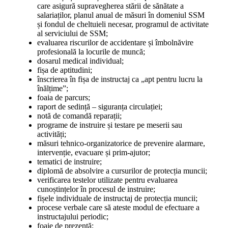
care asigură supravegherea stării de sănătate a
salariaților, planul anual de măsuri în domeniul SSM
și fondul de cheltuieli necesar, programul de activitate
al serviciului de SSM;
evaluarea riscurilor de accidentare și îmbolnăvire
profesională la locurile de muncă;
dosarul medical individual;
fișa de aptitudini;
înscrierea în fișa de instructaj ca „apt pentru lucru la
înălțime”;
foaia de parcurs;
raport de sedință – siguranța circulației;
notă de comandă reparații;
programe de instruire și testare pe meserii sau
activități;
măsuri tehnico-organizatorice de prevenire alarmare,
intervenție, evacuare și prim-ajutor;
tematici de instruire;
diplomă de absolvire a cursurilor de protecția muncii;
verificarea testelor utilizate pentru evaluarea
cunoștințelor în procesul de instruire;
fișele individuale de instructaj de protecția muncii;
procese verbale care să ateste modul de efectuare a
instructajului periodic;
foaie de prezență;