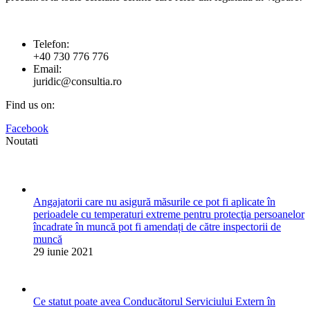
Telefon:
+40 730 776 776
Email:
juridic@consultia.ro
Find us on:
Facebook
Noutati
Angajatorii care nu asigură măsurile ce pot fi aplicate în
perioadele cu temperaturi extreme pentru protecţia persoanelor
încadrate în muncă pot fi amendați de către inspectorii de
muncă
29 iunie 2021
Ce statut poate avea Conducătorul Serviciului Extern în