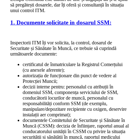
să pregătești dosarele, dar îți oferă și consultanță în situația
unui control ITM.
1. Documente solicitate in dosarul SSM:
Inspectorii ITM îți vor solicita, la control, dosarul de
Securitate și Sănătate în Muncă, ce trebuie să cuprindă
următoarele documente:
certificatul de înmatriculare la Registrul Comerțului
(cu anexele aferente);
autorizația de funcționare din punct de vedere al
Protecției Muncii;
decizii interne pentru: personalul cu atribuții în
domeniul SSM, componența serviciului de SSM,
conducătorii locurilor de muncă, personalul cu
responsabilități conform SSM (de exemplu,
manipulare/depozitare recipiente cu oxigen, deservire
instalații aer comprimat);
documentele Comitetului de Securitate și Sănătate în
Muncă (CSSM): decizia de înființare, raportul anual al
conducatorului unității în CSSM cu privire la situația
securității și sănătății în muncă, raportul medicului