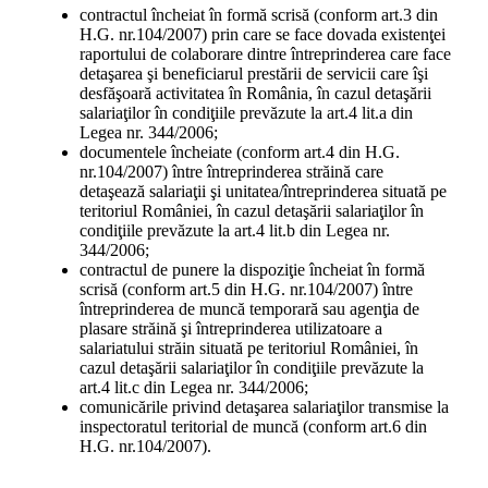
contractul încheiat în formă scrisă (conform art.3 din
H.G. nr.104/2007) prin care se face dovada existenţei
raportului de colaborare dintre întreprinderea care face
detaşarea şi beneficiarul prestării de servicii care îşi
desfăşoară activitatea în România, în cazul detaşării
salariaţilor în condiţiile prevăzute la art.4 lit.a din
Legea nr. 344/2006;
documentele încheiate (conform art.4 din H.G.
nr.104/2007) între întreprinderea străină care
detaşează salariaţii şi unitatea/întreprinderea situată pe
teritoriul României, în cazul detaşării salariaţilor în
condiţiile prevăzute la art.4 lit.b din Legea nr.
344/2006;
contractul de punere la dispoziţie încheiat în formă
scrisă (conform art.5 din H.G. nr.104/2007) între
întreprinderea de muncă temporară sau agenţia de
plasare străină şi întreprinderea utilizatoare a
salariatului străin situată pe teritoriul României, în
cazul detaşării salariaţilor în condiţiile prevăzute la
art.4 lit.c din Legea nr. 344/2006;
comunicările privind detaşarea salariaţilor transmise la
inspectoratul teritorial de muncă (conform art.6 din
H.G. nr.104/2007).