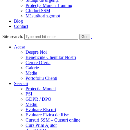
Situații de urgență
Protecția Muncii Training
Ghiduri SSM
Măsurători zgomot
Blog
Contact
Site search:
Acasa
Despre Noi
Beneficiile Clientilor Nostri
Cerere Oferta
Galerie
Media
Portofoliu Clienti
Servicii
Protectia Muncii
PSI
GDPR / DPO
Mediu
Evaluare Riscuri
Evaluare Fizica de Risc
Cursuri SSM – Cursuri online
Curs Prim Ajutor