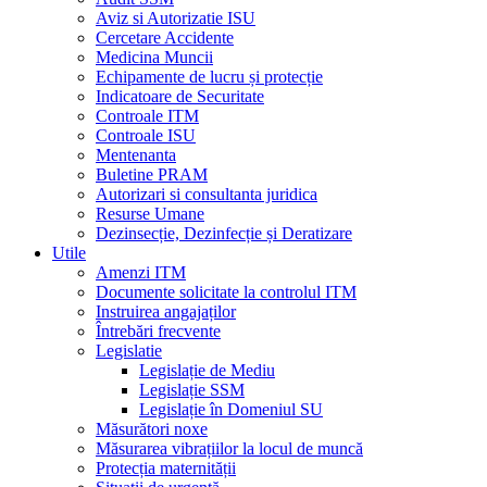
Aviz si Autorizatie ISU
Cercetare Accidente
Medicina Muncii
Echipamente de lucru și protecție
Indicatoare de Securitate
Controale ITM
Controale ISU
Mentenanta
Buletine PRAM
Autorizari si consultanta juridica
Resurse Umane
Dezinsecție, Dezinfecție și Deratizare
Utile
Amenzi ITM
Documente solicitate la controlul ITM
Instruirea angajaților
Întrebări frecvente
Legislatie
Legislație de Mediu
Legislație SSM
Legislație în Domeniul SU
Măsurători noxe
Măsurarea vibrațiilor la locul de muncă
Protecția maternității