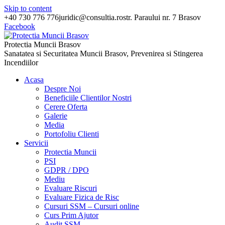
Skip to content
+40 730 776 776
juridic@consultia.ro
str. Paraului nr. 7 Brasov
Facebook
Protectia Muncii Brasov
Sanatatea si Securitatea Muncii Brasov, Prevenirea si Stingerea
Incendiilor
Acasa
Despre Noi
Beneficiile Clientilor Nostri
Cerere Oferta
Galerie
Media
Portofoliu Clienti
Servicii
Protectia Muncii
PSI
GDPR / DPO
Mediu
Evaluare Riscuri
Evaluare Fizica de Risc
Cursuri SSM – Cursuri online
Curs Prim Ajutor
Audit SSM