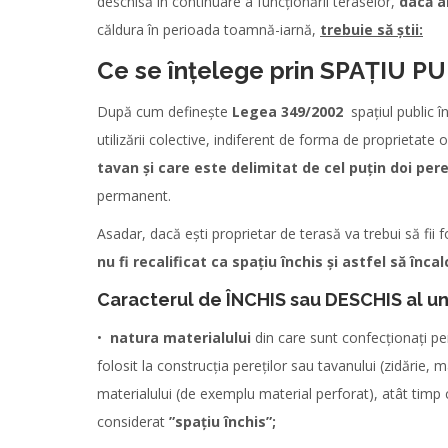
deschisă în continuare a funcționării teraselor,
dacă a
căldura în perioada toamnă-iarnă,
trebuie să știi:
Ce se înțelege prin SPAȚIU P
După cum definește
Legea 349/2002
spațiul public în
utilizării colective, indiferent de forma de proprietate 
tavan și care este
delimitat de cel puțin doi pere
permanent.
Asadar, dacă ești proprietar de terasă va trebui să fii 
nu fi recalificat ca spațiu închis și astfel să înca
Caracterul de ÎNCHIS sau DESCHIS al unu
•
natura materialului
din care sunt confecționați per
folosit la construcția pereților sau tavanului (zidărie, mat
materialului (de exemplu material perforat), atât timp câ
considerat
”spațiu închis”;