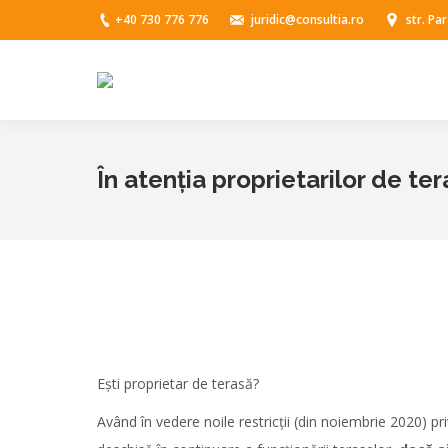
+40 730 776 776
juridic@consultia.ro
str. Pa
În atenția proprietarilor de te
Ești proprietar de terasă?
Având în vedere noile restricții (din noiembrie 2020) pri