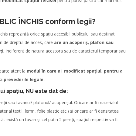
i modificat spațiul terasei
pentru putea păstra cât mai mult
UBLIC ÎNCHIS conform legii?
chis reprezintă orice spațiu accesibil publicului sau destinat
ori de dreptul de acces, care
are un acoperiș, plafon sau
ți,
indiferent de natura acestora sau de caracterul temporar sau
foarte atent la
modul în care ai modificat spațiul, pentru a
lci prevederile legale.
i spațiu, NU este dat de:
eții sau tavanul/ plafonul/ acoperișul. Oricare ar fi materialul
erial textil, lemn, folie plastic etc.) și oricare ar fi densitatea
t există un tavan și cel puțin 2 pereți, spațiul respectiv va fi