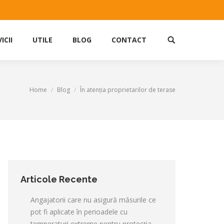
ICII
UTILE
BLOG
CONTACT
Site
search:
Home
Blog
În atenția proprietarilor de terase
Articole Recente
Angajatorii care nu asigură măsurile ce
pot fi aplicate în perioadele cu
temperaturi extreme pentru protecţia