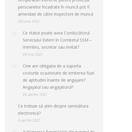
persoanelor încadrate în muncă pot fi
amendați de către inspectorii de muncă
29 iunie 2021
Ce statut poate avea Conducătorul
Serviciului Extern în Comitetul SSM –
membru, secretar sau invitat?
28 mai 2021
Cine are obligația de a suporta
costurile ocazionate de emiterea fișei
de aptitudini înainte de angajare?
Angajatul sau angajatorul?
28 aprilie 2021
Ce trebuie să știm despre semnătura
electronică?
6 aprilie 2021
Autorizarea funcţionării din punctul de