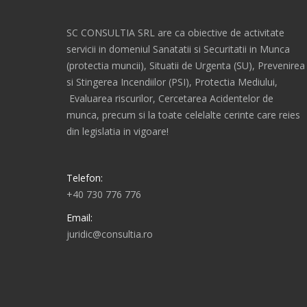
SC CONSULTIA SRL are ca obiective de activitate
servicii in domeniul Sanatatii si Securitatii in Munca
(protectia muncii), Situatii de Urgenta (SU), Prevenirea
si Stingerea Incendiilor (PSI), Protectia Mediului,
Evaluarea riscurilor, Cercetarea Acidentelor de
munca, precum si la toate celelalte cerinte care reies
din legislatia in vigoare!
Telefon:
+40 730 776 776
Email:
juridic@consultia.ro
Find us on: