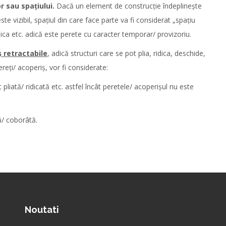
or sau spațiului.
Dacă un element de construcție îndeplinește
te vizibil, spațiul din care face parte va fi considerat „spațiu
idica etc. adică este perete cu caracter temporar/ provizoriu.
ș retractabile
, adică structuri care se pot plia, ridica, deschide,
reți/ acoperiș, vor fi considerate:
liată/ ridicată etc. astfel încât peretele/ acoperișul nu este
ă/ coborâtă.
Noutati