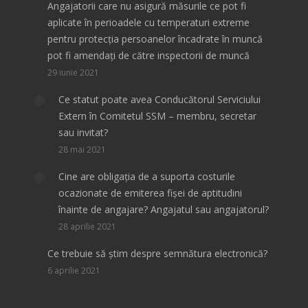
Angajatorii care nu asigură măsurile ce pot fi
aplicate în perioadele cu temperaturi extreme
pentru protecţia persoanelor încadrate în muncă
pot fi amendați de către inspectorii de muncă
29 iunie 2021
Ce statut poate avea Conducătorul Serviciului
Extern în Comitetul SSM – membru, secretar
sau invitat?
28 mai 2021
Cine are obligația de a suporta costurile
ocazionate de emiterea fișei de aptitudini
înainte de angajare? Angajatul sau angajatorul?
28 aprilie 2021
Ce trebuie să știm despre semnătura electronică?
6 aprilie 2021