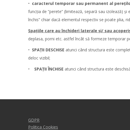
•
caracterul temporar sau permanent
al perețil
funcția de ”perete” (limitează, separă sau izolează) și es
închis” chiar dacă elementul respectiv se poate plia, r
Spațiile care au închideri laterale și/ sau acoperi
deplasa, porni etc. astfel încât să formeze temporar pe
•
SPAȚII DESCHISE
atunci când structura este complet p
deloc vizibil;
•
SPAȚII ÎNCHISE
atunci când structura este deschis
GDPR
Politica Cookies